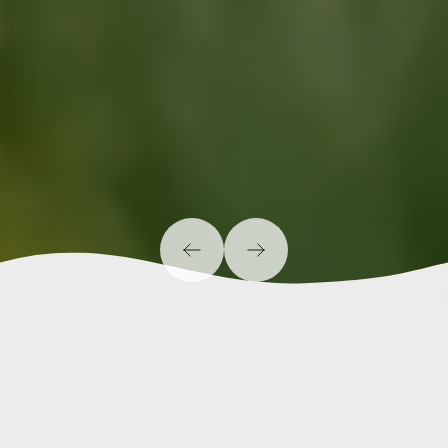
Noch Fragen? Jetzt anrufen.
0441 205536-0
Web Solutions
Relaunch